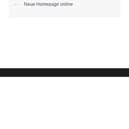
Post
⟵
Neue Homepage online
navigation